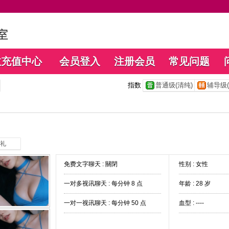
数充值中心
会员登入
注册会员
常见问题
指数
普通级(清纯)
辅导级(
礼
免费文字聊天 :
關閉
性别 : 女性
一对多视讯聊天 :
每分钟 8 点
年龄 : 28 岁
一对一视讯聊天 :
每分钟 50 点
血型 : ----