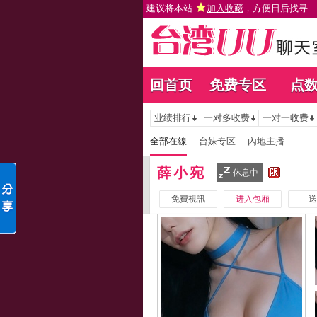
建议将本站
加入收藏
，方便日后找寻
回首页
免费专区
点
业绩排行
一对多收费
一对一收费
全部在線
台妹专区
內地主播
薛小宛
休息中
免費視訊
进入包厢
送