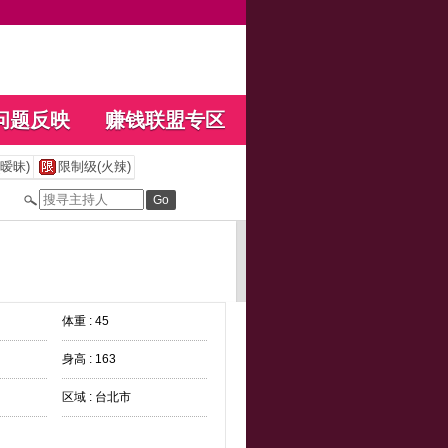
问题反映
赚钱联盟专区
暧昧)
限制级(火辣)
体重 : 45
身高 : 163
区域 : 台北市