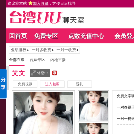
建议将本站
加入收藏
，方便日后找寻
回首页
免费专区
点数充值中心
会员登
业绩排行
一对多收费
一对一收费
全部在線
台妹专区
內地主播
艾文
休息中
免費視訊
进入包厢
送礼
免费文字聊
一对多视讯
一对一视讯